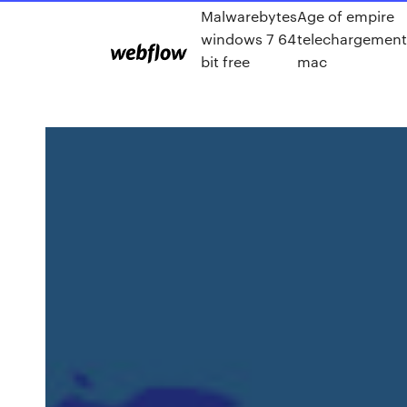
Malwarebytes
Age of empire
windows 7 64
telechargement
bit free
mac